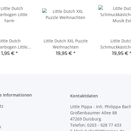
ittle Dutch
Little Dutch XXL Puzzle
Little Dut
kerbogen Little
Weihnachten
Schmuckkästch
Farm
Musik Evi
1,95 €
*
19,95 €
*
19,95 €
e Informationen
Kontaktdaten
tz
Little Pippa - Inh. Philippa Bac
Großenbaumer Allee 88
47269 Duisburg
Telefon: 0203 - 928 77 433
m