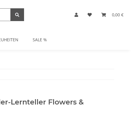
0,00 €
EUHEITEN
SALE %
der-Lernteller Flowers &