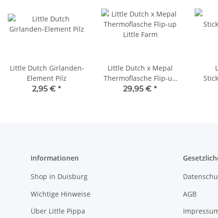
Little Dutch Girlanden-
Little Dutch x Mepal
L
Element Pilz
Thermoflasche Flip-up
Stic
Little Farm
2,95 €
*
29,95 €
*
Informationen
Gesetzlich
Shop in Duisburg
Datenschu
Wichtige Hinweise
AGB
Über Little Pippa
Impressu