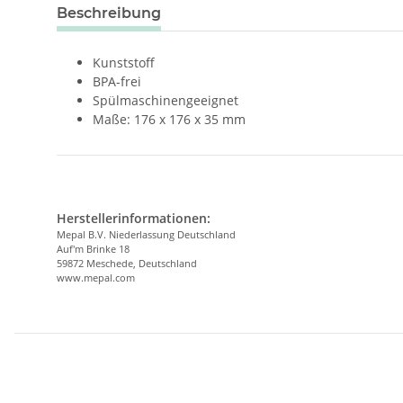
weitere Registerkarten anzeigen
Beschreibung
Kunststoff
BPA-frei
Spülmaschinengeeignet
Maße: 176 x 176 x 35 mm
Herstellerinformationen:
Mepal B.V. Niederlassung Deutschland
Auf'm Brinke 18
59872 Meschede, Deutschland
www.mepal.com