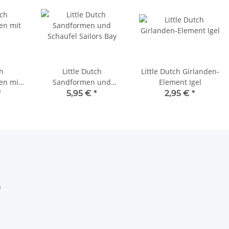
ch
Little Dutch
Little Dutch Girlanden-
en mit
Sandformen und
Element Igel
Schaufel Sailors Bay
*
5,95 €
*
2,95 €
*
h