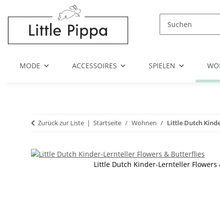
Zum Hauptinhalt springen
Zur Suche springen
Zum Menü springen
MODE
ACCESSOIRES
SPIELEN
WO
Zurück zur Liste
Startseite
Wohnen
Little Dutch Kind
Little Dutch Kinder-Lernteller Flowers 