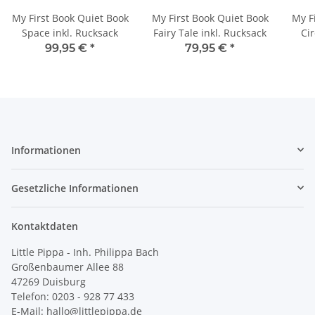
My First Book Quiet Book
My First Book Quiet Book
My F
Space inkl. Rucksack
Fairy Tale inkl. Rucksack
Cir
99,95 €
*
79,95 €
*
Informationen
Gesetzliche Informationen
Kontaktdaten
Little Pippa - Inh. Philippa Bach
Großenbaumer Allee 88
47269 Duisburg
Telefon: 0203 - 928 77 433
E-Mail: hallo@littlepippa.de