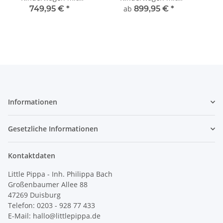
Sportsitz
Sportsitz
749,95 €
*
ab
899,95 €
*
Informationen
Gesetzliche Informationen
Kontaktdaten
Little Pippa - Inh. Philippa Bach
Großenbaumer Allee 88
47269 Duisburg
Telefon: 0203 - 928 77 433
E-Mail: hallo@littlepippa.de