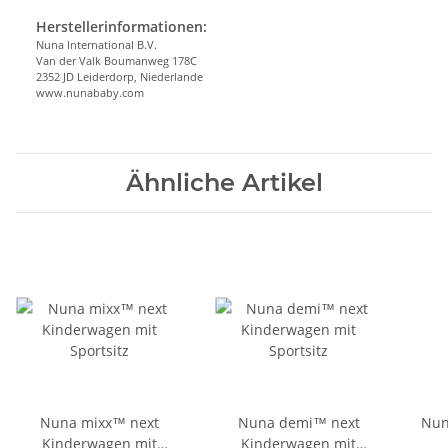
Herstellerinformationen:
Nuna International B.V.
Van der Valk Boumanweg 178C
2352 JD Leiderdorp, Niederlande
www.nunababy.com
Ähnliche Artikel
Nuna mixx™ next
Nuna demi™ next
Nuna 
Kinderwagen mit
Kinderwagen mit