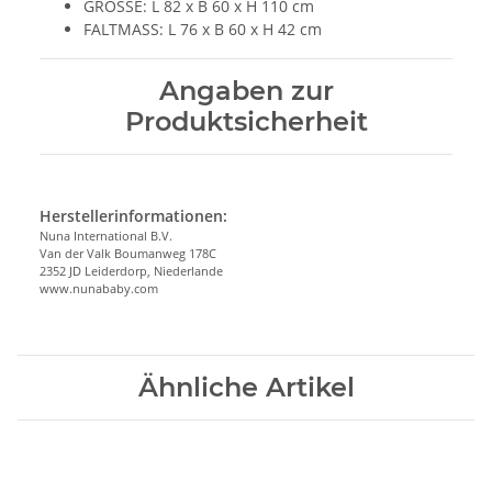
GRÖSSE: L 82 x B 60 x H 110 cm
FALTMASS: L 76 x B 60 x H 42 cm
Angaben zur
Produktsicherheit
Herstellerinformationen:
Nuna International B.V.
Van der Valk Boumanweg 178C
2352 JD Leiderdorp, Niederlande
www.nunababy.com
Ähnliche Artikel