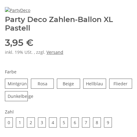
Party Deco Zahlen-Ballon XL
Pastell
3,95 €
inkl. 19% USt. , zzgl.
Versand
Farbe
Rosa
Beige
Hellblau
Flie
Mintgrün
Rosa
Beige
Hellblau
Flieder
Mintgrün
Dunkelbeige
Dunkelbeige
Zahl
0
1
2
3
4
5
6
7
8
9
0
1
2
3
4
5
6
7
8
9