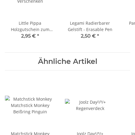
Little Pippa
Legami Radierbarer
Pa
Holzgutschein zum
Gelstift - Erasable Pen
Verschenken
2,95 €
*
2,50 €
*
Ähnliche Artikel
Matchstick Monkey
Joolz Day²/³/+
J