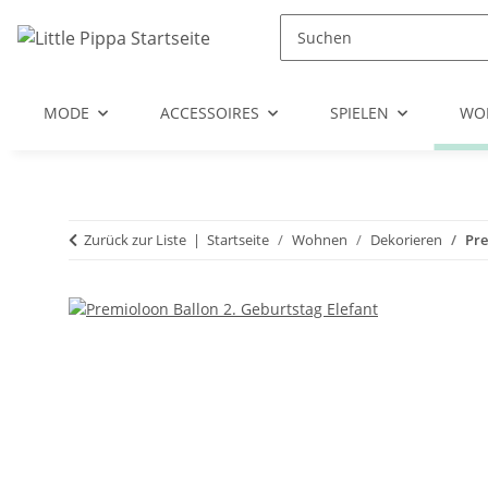
Zum Hauptinhalt springen
Zur Suche springen
Zum Menü springen
MODE
ACCESSOIRES
SPIELEN
WO
Zurück zur Liste
Startseite
Wohnen
Dekorieren
Pre