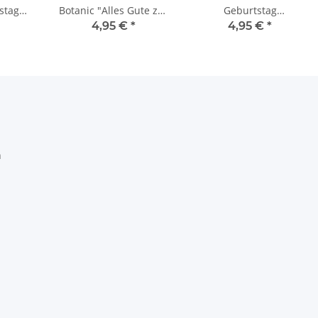
stag
Botanic "Alles Gute zur
Geburtstag
ty
Taufe"
Meerjungfrau "Happy
4,95 €
*
4,95 €
*
Birthday"
h