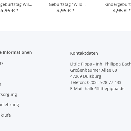
geburtstag Wild
Geburtstag "Wild
Kindergeburt
One
Birthday to you"
Animal Par
4,95 €
*
4,95 €
*
4,95 €
*
e Informationen
Kontaktdaten
tz
Little Pippa - Inh. Philippa Bac
Großenbaumer Allee 88
47269 Duisburg
Telefon: 0203 - 928 77 433
m
E-Mail: hallo@littlepippa.de
tsorgung
belehrung
ckrufe