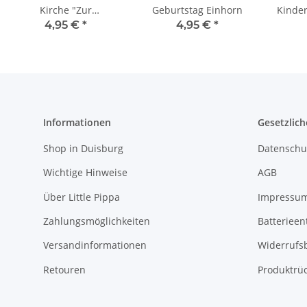
Kirche "Zur
Geburtstag Einhorn
Kinder
Kommunion"
4,95 €
*
4,95 €
*
Informationen
Gesetzlich
Shop in Duisburg
Datenschu
Wichtige Hinweise
AGB
Über Little Pippa
Impressu
Zahlungsmöglichkeiten
Batterieen
Versandinformationen
Widerrufs
Retouren
Produktrü