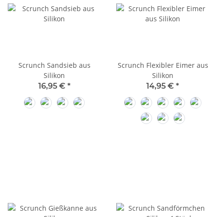
Scrunch Sandsieb aus
Scrunch Flexibler Eimer aus
Silikon
Silikon
16,95 €
*
14,95 €
*
Duck Egg Blue
Antracite Grey
Dusty Rose
Light Dusty Purple
Warm Grey
Rust
Duck Egg Blue
Antracite G
Mint
Petrol
Coral
Sage Green