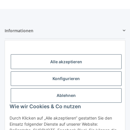
Informationen
Gesetzliche Informationen
Kontaktdaten
Alle akzeptieren
Little Pippa - Inh. Philippa Bach
Großenbaumer Allee 88
Konfigurieren
47269 Duisburg
Telefon: 0203 - 928 77 433
Ablehnen
E-Mail: hallo@littlepippa.de
Wie wir Cookies & Co nutzen
Vertrag widerrufen
Durch Klicken auf „Alle akzeptieren“ gestatten Sie den
Einsatz folgender Dienste auf unserer Website: