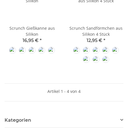
Scrunch Gießkanne aus
Scrunch Sandförmchen aus
Silikon
Silikon 4 Stück
16,95 €
*
12,95 €
*
Rust
Duck Egg Blue
Dusty Rose
Coral
Light Dusty Purple
Warm Grey
Rust
Duck Egg Blue
Cherry Red
Antrac
Petrol
Coral
Sage Green
Artikel 1 - 4 von 4
Kategorien