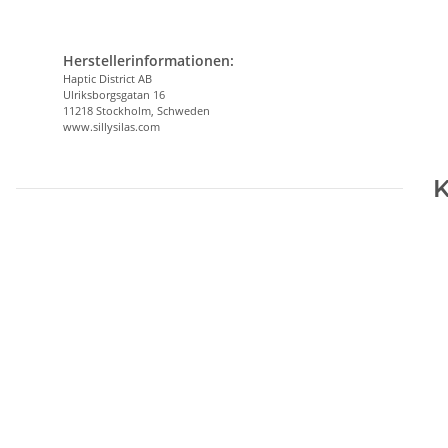
Herstellerinformationen:
Haptic District AB
Ulriksborgsgatan 16
11218 Stockholm, Schweden
www.sillysilas.com
K