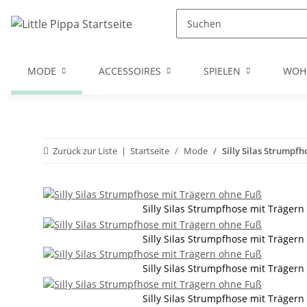
Zum Hauptinhalt springen
Zur Suche springen
Zum Menü springen
MODE
ACCESSOIRES
SPIELEN
WOH
Zurück zur Liste
Startseite
Mode
Silly Silas Strumpf
Silly Silas Strumpfhose mit Träger
Silly Silas Strumpfhose mit Träger
Silly Silas Strumpfhose mit Träger
Silly Silas Strumpfhose mit Träger