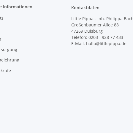
e Informationen
Kontaktdaten
tz
Little Pippa - Inh. Philippa Bac
Großenbaumer Allee 88
47269 Duisburg
Telefon: 0203 - 928 77 433
m
E-Mail: hallo@littlepippa.de
tsorgung
belehrung
ckrufe