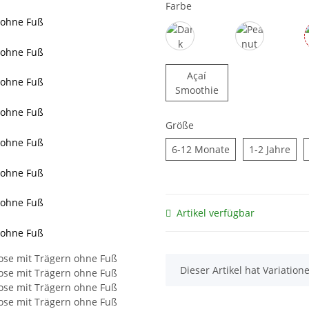
Farbe
n ohne Fuß
n ohne Fuß
Dark Forest Green
Peanut Blen
Açaí
n ohne Fuß
Açaí Smoothie
Smoothie
n ohne Fuß
Größe
n ohne Fuß
6-12 Monate
1-2 
6-12 Monate
1-2 Jahre
n ohne Fuß
n ohne Fuß
Artikel verfügbar
n ohne Fuß
x
Dieser Artikel hat Variation