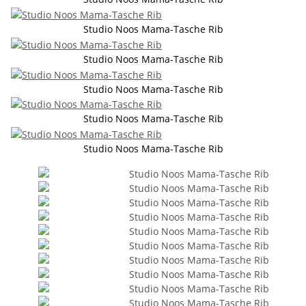
Studio Noos Mama-Tasche Rib
Studio Noos Mama-Tasche Rib
Studio Noos Mama-Tasche Rib
Studio Noos Mama-Tasche Rib
Studio Noos Mama-Tasche Rib