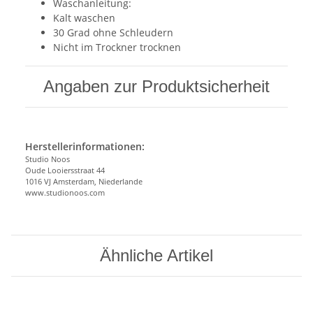
Waschanleitung:
Kalt waschen
30 Grad ohne Schleudern
Nicht im Trockner trocknen
Angaben zur Produktsicherheit
Herstellerinformationen:
Studio Noos
Oude Looiersstraat 44
1016 VJ Amsterdam, Niederlande
www.studionoos.com
Ähnliche Artikel