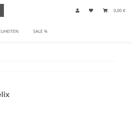
0,00 €
EUHEITEN
SALE %
lix