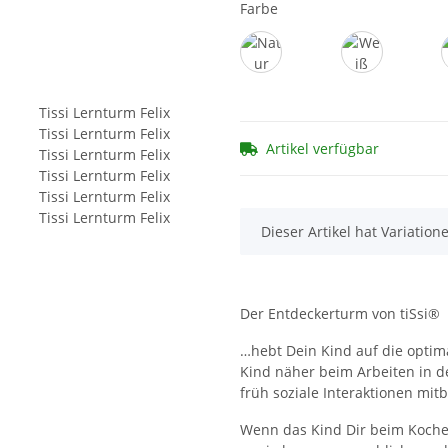
Farbe
Natur
Weiß
Artikel verfügbar
x
Dieser Artikel hat Variation
Der Entdeckerturm von tiSsi®
…hebt Dein Kind auf die optima
Kind näher beim Arbeiten in d
früh soziale Interaktionen mi
Wenn das Kind Dir beim Kochen