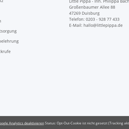
tz
Little Pippa - Inh. Philippa Bac
Großenbaumer Allee 88
47269 Duisburg
Telefon: 0203 - 928 77 433
m
E-Mail: hallo@littlepippa.de
tsorgung
belehrung
ckrufe
ogle Analytics deaktivieren
Status: Opt-Out-Cookie ist nicht gesetzt (Tracking akt