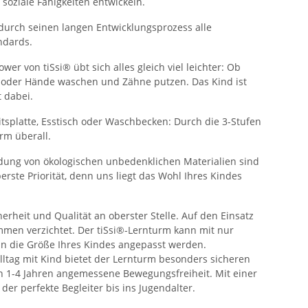
soziale Fähigkeiten entwickeln.
 durch seinen langen Entwicklungsprozess alle
ndards.
er von tiSsi® übt sich alles gleich viel leichter: Ob
oder Hände waschen und Zähne putzen. Das Kind ist
 dabei.
platte, Esstisch oder Waschbecken: Durch die 3-Stufen
rm überall.
dung von ökologischen unbedenklichen Materialien sind
erste Priorität, denn uns liegt das Wohl Ihres Kindes
erheit und Qualität an oberster Stelle. Auf den Einsatz
ommen verzichtet. Der tiSsi®-Lernturm kann mit nur
n die Größe Ihres Kindes angepasst werden.
 Alltag mit Kind bietet der Lernturm besonders sicheren
n 1-4 Jahren angemessene Bewegungsfreiheit. Mit einer
 der perfekte Begleiter bis ins Jugendalter.