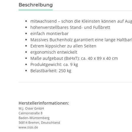
weitere Registerkarten anzeigen
Beschreibung
mitwachsend – schon die Kleinsten können auf Au
höhenverstellbares Stand- und Fußbrett
einfach montierbar
Massives Buchenholz garantiert eine lange Haltbark
Extrem kippsicher zu allen Seiten
ergonomisch entwickelt
Maße aufgebaut (BxHxT): ca. 40 x 89 x 40 cm
Produktgewicht: ca. 9 kg
Belastbarkeit: 250 kg
Herstellerinformationen:
M.J. Oster GmbH
Calmonstraße 8
Baden-Württemberg
56814 Bremm, Deutschland
www.tissi.de