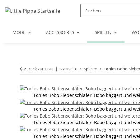
Zum Hauptinhalt springen
Zur Suche springen
Zum Menü springen
MODE
ACCESSOIRES
SPIELEN
WO
Zurück zur Liste
Startseite
Spielen
Tonies Bobo Sieben
Tonies Bobo Siebenschläfer: Bobo baggert und wei
Tonies Bobo Siebenschläfer: Bobo baggert und wei
Tonies Bobo Siebenschläfer: Bobo baggert und wei
Tonies Bobo Siebenschläfer: Bobo baggert und wei