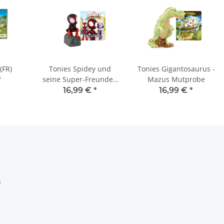
(FR)
Tonies Spidey und
Tonies Gigantosaurus -
seine Super-Freunde -
Mazus Mutprobe
*
Doc Ocks Superoktopus
16,99 €
*
16,99 €
*
& 3 weitere spannende
Abenteuer
h