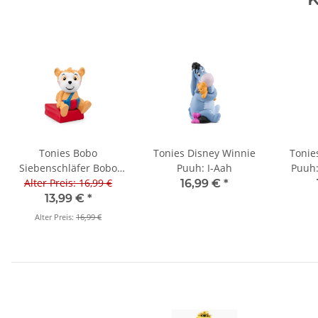
Tonies Bobo
Tonies Disney Winnie
Tonie
Siebenschläfer Bobo
Puuh: I-Aah
Puuh:
auf großer Reise und
Alter Preis: 16,99 €
16,99 €
*
weitere Folgen
13,99 €
*
(Neuauflage).
Alter Preis:
16,99 €