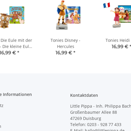
 Die Eule mit der
Tonies Disney -
Tonies Heidi 
- Die kleine Eule
Hercules
16,99 €
nd tanzt – Das 2.
16,99 €
*
16,99 €
*
iederalbum
e Informationen
Kontaktdaten
tz
Little Pippa - Inh. Philippa Bac
Großenbaumer Allee 88
47269 Duisburg
Telefon: 0203 - 928 77 433
m
E-Mail: hallo@littlepippa.de