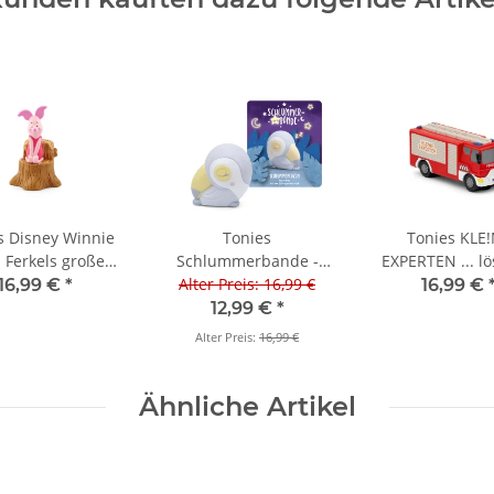
s Disney Winnie
Tonies
Tonies KLE
 Ferkels großes
Schlummerbande -
EXPERTEN ... l
Abenteuer
Alter Preis: 16,99 €
Schlummertukan
mit der Feue
16,99 €
*
16,99 €
Naturklänge aus dem
12,99 €
*
Schlummerdschungel
Alter Preis:
16,99 €
Ähnliche Artikel