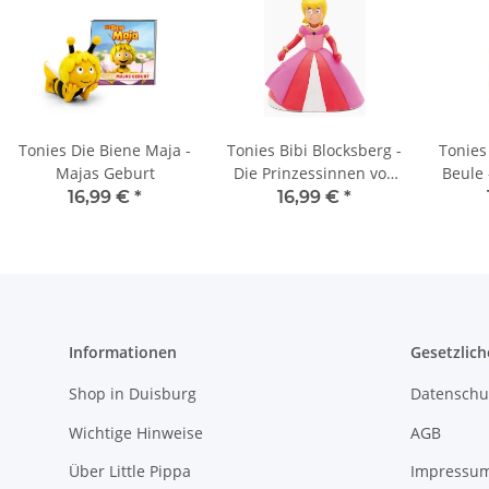
Tonies Die Biene Maja -
Tonies Bibi Blocksberg -
Tonies
Majas Geburt
Die Prinzessinnen von
Beule 
Thunderstorm
singt u
16,99 €
*
16,99 €
*
L
Informationen
Gesetzlich
Shop in Duisburg
Datenschu
Wichtige Hinweise
AGB
Über Little Pippa
Impressu