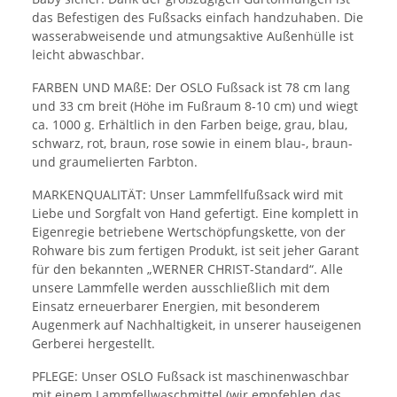
das Befestigen des Fußsacks einfach handzuhaben. Die
wasserabweisende und atmungsaktive Außenhülle ist
leicht abwaschbar.
FARBEN UND MAßE: Der OSLO Fußsack ist 78 cm lang
und 33 cm breit (Höhe im Fußraum 8-10 cm) und wiegt
ca. 1000 g. Erhältlich in den Farben beige, grau, blau,
schwarz, rot, braun, rose sowie in einem blau-, braun-
und graumelierten Farbton.
MARKENQUALITÄT: Unser Lammfellfußsack wird mit
Liebe und Sorgfalt von Hand gefertigt. Eine komplett in
Eigenregie betriebene Wertschöpfungskette, von der
Rohware bis zum fertigen Produkt, ist seit jeher Garant
für den bekannten „WERNER CHRIST-Standard“. Alle
unsere Lammfelle werden ausschließlich mit dem
Einsatz erneuerbarer Energien, mit besonderem
Augenmerk auf Nachhaltigkeit, in unserer hauseigenen
Gerberei hergestellt.
PFLEGE: Unser OSLO Fußsack ist maschinenwaschbar
mit einem Lammfellwaschmittel (wir empfehlen das