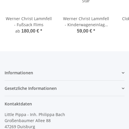
Werner Christ Lammfell
Werner Christ Lammfell
Clo
- Fußsack Flims
- Kinderwageneinlage
Star
ab
180,00 €
*
59,00 €
*
Informationen
Gesetzliche Informationen
Kontaktdaten
Little Pippa - Inh. Philippa Bach
Großenbaumer Allee 88
47269 Duisburg