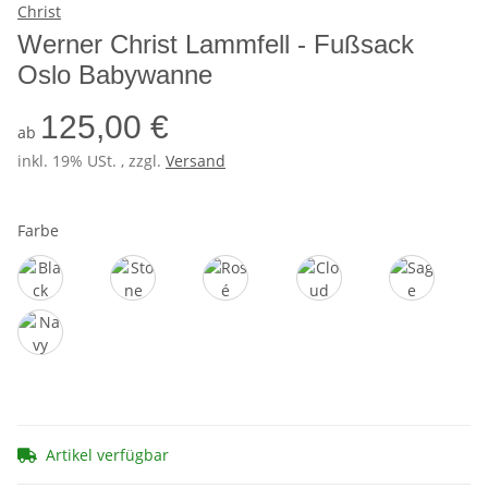
Werner Christ Lammfell - Fußsack
Oslo Babywanne
125,00 €
ab
inkl. 19% USt. , zzgl.
Versand
Farbe
Black
Stone
Rosé
Cloud Beige
Sage
Navy
Artikel verfügbar