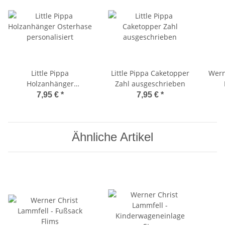
Little Pippa
Little Pippa Caketopper
Wern
Holzanhänger
Zahl ausgeschrieben
'Osterhase'
7,95 €
*
7,95 €
*
personalisiert
Ähnliche Artikel