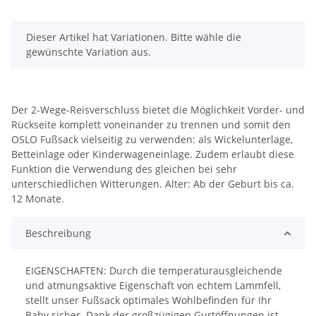
x
Dieser Artikel hat Variationen. Bitte wähle die
gewünschte Variation aus.
Der 2-Wege-Reisverschluss bietet die Möglichkeit Vorder- und
Rückseite komplett voneinander zu trennen und somit den
OSLO Fußsack vielseitig zu verwenden: als Wickelunterlage,
Betteinlage oder Kinderwageneinlage. Zudem erlaubt diese
Funktion die Verwendung des gleichen bei sehr
unterschiedlichen Witterungen. Alter: Ab der Geburt bis ca.
12 Monate.
Beschreibung
EIGENSCHAFTEN: Durch die temperaturausgleichende
und atmungsaktive Eigenschaft von echtem Lammfell,
stellt unser Fußsack optimales Wohlbefinden für Ihr
Baby sicher. Dank der großzügigen Gurtöffnungen ist