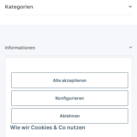
Kategorien
Informationen
Gesetzliche Informationen
Kontaktdaten
Alle akzeptieren
Little Pippa - Inh. Philippa Bach
Großenbaumer Allee 88
Konfigurieren
47269 Duisburg
Telefon: 0203 - 928 77 433
Ablehnen
E-Mail: hallo@littlepippa.de
Wie wir Cookies & Co nutzen