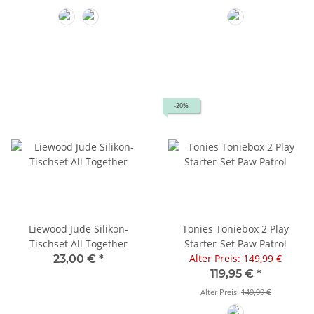
Pale Blush
Tea Leaf
Old Pink
-20%
Liewood Jude Silikon-
Tonies Toniebox 2 Play
Tischset All Together
Starter-Set Paw Patrol
Alter Preis: 149,99 €
23,00 €
*
119,95 €
*
Alter Preis:
149,99 €