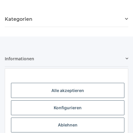
Kategorien
Informationen
Gesetzliche Informationen
Kontaktdaten
Alle akzeptieren
Little Pippa - Inh. Philippa Bach
Großenbaumer Allee 88
Konfigurieren
47269 Duisburg
Telefon: 0203 - 928 77 433
Ablehnen
E-Mail: hallo@littlepippa.de