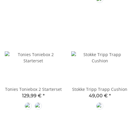
Mondgrau
Tonies Toniebox 2 Starterset
Stokke Tripp Trapp Cushion
129,99 €
*
49,00 €
*
Box Rosa - Roter Kreativtonie
Box Mondgrau - Roter Kreativtonie
Heather Mauve