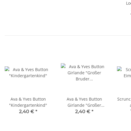
Lo
Ava & Yves Button
Ava & Yves Button
Scrunc
"Kindergartenkind"
Girlande "Großer
Bruder / Große
2,40 €
*
2,40 €
*
Schwester"