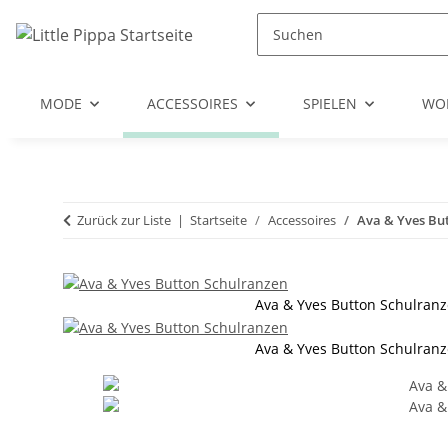
Zum Hauptinhalt springen
Zur Suche springen
Zum Menü springen
MODE
ACCESSOIRES
SPIELEN
WO
Zurück zur Liste
Startseite
Accessoires
Ava & Yves Bu
Ava & Yves Button Schulran
Ava & Yves Button Schulran