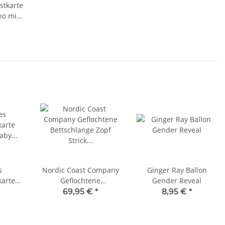
stkarte
no mit
g
s
Nordic Coast Company
Ginger Ray Ballon
arte
Geflochtene
Gender Reveal
Baby'
Bettschlange Zopf
69,95 €
*
8,95 €
*
Strick 200cm