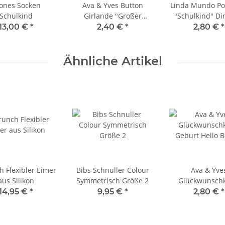
ones Socken
Ava & Yves Button
Linda Mundo Po
Schulkind
Girlande "Großer
"Schulkind" Di
Bruder / Große
Umschla
13,00 €
*
2,40 €
*
2,80 €
*
Schwester"
Ähnliche Artikel
h Flexibler Eimer
Bibs Schnuller Colour
Ava & Yve
aus Silikon
Symmetrisch Größe 2
Glückwunschk
Geburt 'Hello 
14,95 €
*
9,95 €
*
2,80 €
*
Storch