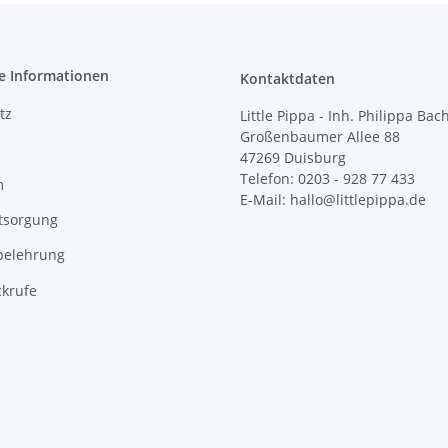
e Informationen
Kontaktdaten
tz
Little Pippa - Inh. Philippa Bac
Großenbaumer Allee 88
47269 Duisburg
Telefon: 0203 - 928 77 433
m
E-Mail: hallo@littlepippa.de
tsorgung
belehrung
ckrufe