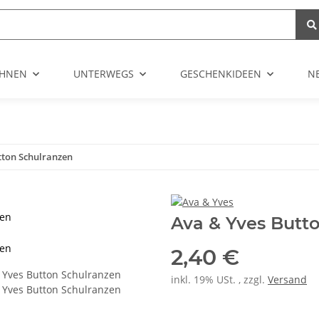
HNEN
UNTERWEGS
GESCHENKIDEEN
N
tton Schulranzen
zen
Ava & Yves Butt
zen
2,40 €
inkl. 19% USt. , zzgl.
Versand