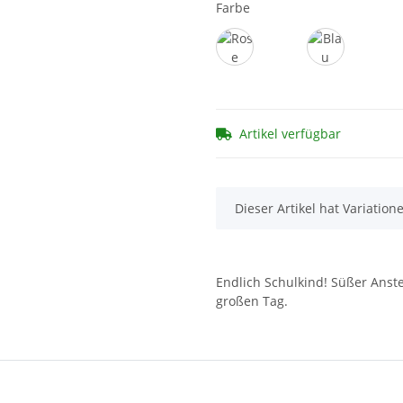
Farbe
Rose
Blau
Artikel verfügbar
x
Dieser Artikel hat Variation
Endlich Schulkind! Süßer Anst
großen Tag.