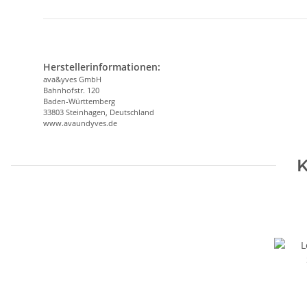
Herstellerinformationen:
ava&yves GmbH
Bahnhofstr. 120
Baden-Württemberg
33803 Steinhagen, Deutschland
www.avaundyves.de
K