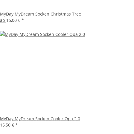
MyDay MyDream Socken Christmas Tree
ab
15,00 €
*
MyDay MyDream Socken Cooler Opa 2.0
15,50 €
*