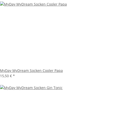
MyDay MyDream Socken Cooler Papa
15,50 €
*