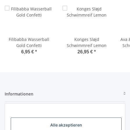
Filibabba Wasserball
Konges Sløjd
Ava 
Gold Confetti
Schwimmreif Lemon
Sch
6,95 €
*
26,95 €
*
Informationen
Gesetzliche Informationen
Kontaktdaten
Alle akzeptieren