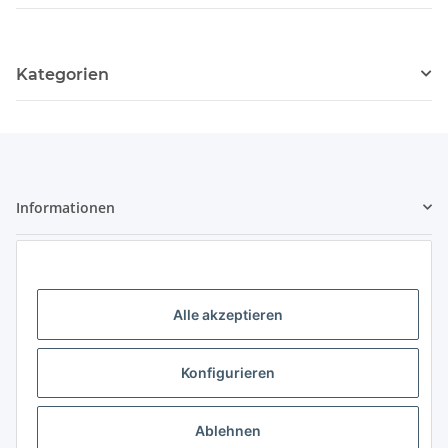
Kategorien
Informationen
Gesetzliche Informationen
Kontaktdaten
Alle akzeptieren
Little Pippa - Inh. Philippa Bach
Großenbaumer Allee 88
Konfigurieren
47269 Duisburg
Telefon: 0203 - 928 77 433
Ablehnen
E-Mail: hallo@littlepippa.de