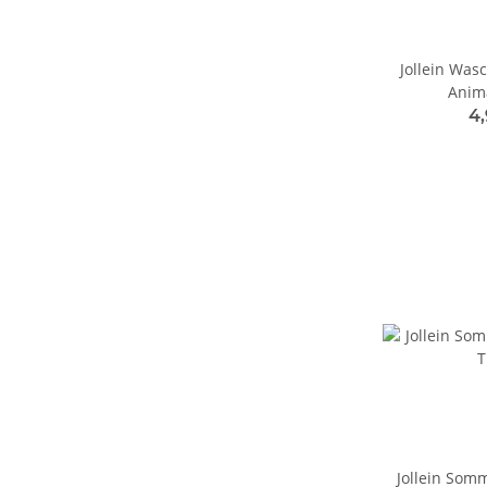
Jollein Was
Anima
4
Jollein Som