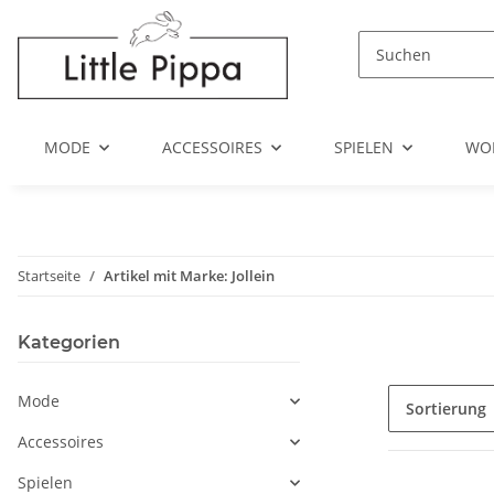
Zum Hauptinhalt springen
Zur Suche springen
Zum Menü springen
MODE
ACCESSOIRES
SPIELEN
WO
Startseite
Artikel mit Marke: Jollein
Kategorien
Mode
Sortierung
Accessoires
Spielen