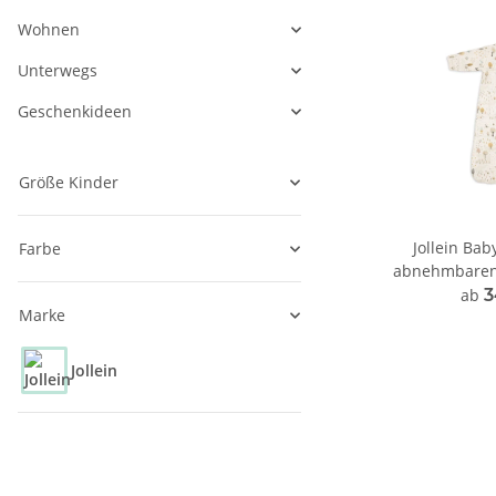
Wohnen
Unterwegs
Geschenkideen
Größe Kinder
Jollein Bab
Farbe
abnehmbaren 
ab
3
Marke
Jollein