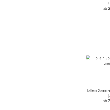
T
ab
2
Jollein Somme
ab
2