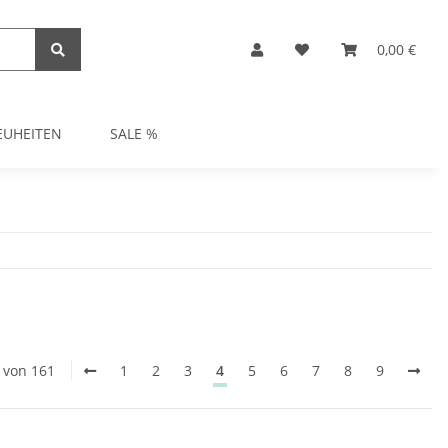
0,00 €
EUHEITEN
SALE %
0 von 161
1
2
3
4
5
6
7
8
9