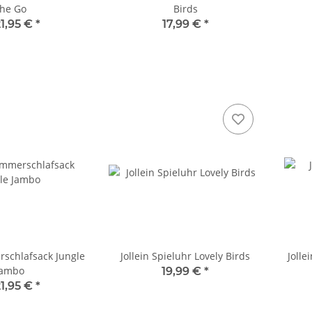
he Go
Birds
1,95 €
*
17,99 €
*
rschlafsack Jungle
Jollein Spieluhr Lovely Birds
Jolle
Jambo
19,99 €
*
1,95 €
*