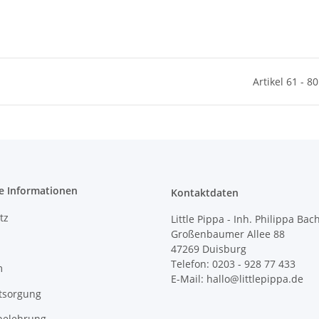
Artikel 61 - 8
e Informationen
Kontaktdaten
tz
Little Pippa - Inh. Philippa Bac
Großenbaumer Allee 88
47269 Duisburg
Telefon: 0203 - 928 77 433
m
E-Mail: hallo@littlepippa.de
tsorgung
belehrung