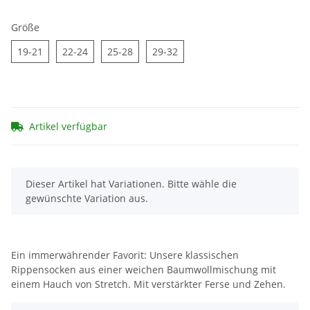
Größe
19-21
22-24
25-28
29-32
19-21
22-24
25-28
29-32
Artikel verfügbar
x
Dieser Artikel hat Variationen. Bitte wähle die
gewünschte Variation aus.
Ein immerwährender Favorit: Unsere klassischen
Rippensocken aus einer weichen Baumwollmischung mit
einem Hauch von Stretch. Mit verstärkter Ferse und Zehen.