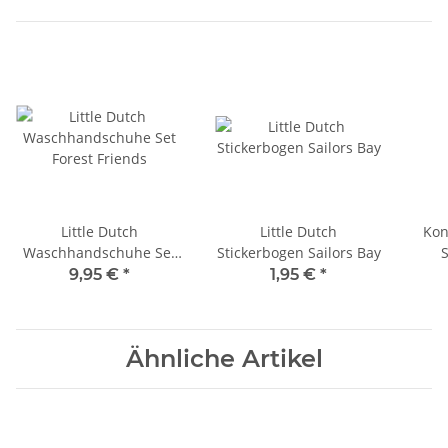
Little Dutch
Little Dutch
Kon
Waschhandschuhe Set
Stickerbogen Sailors Bay
S
Forest Friends
9,95 €
*
1,95 €
*
Ähnliche Artikel