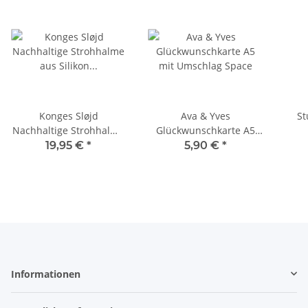
Konges Sløjd
Ava & Yves
St
Nachhaltige Strohhalme
Glückwunschkarte A5
aus Silikon Rakete
mit Umschlag 'Space'
19,95 €
*
5,90 €
*
Informationen