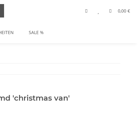
0,00 €
HEITEN
SALE %
md 'christmas van'