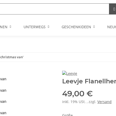
NEN
UNTERWEGS
GESCHENKIDEEN
NEU
'christmas van'
 van
Leevje Flanellhe
 van
49,00 €
 van
inkl. 19% USt. , zzgl.
Versand
 van
Größe