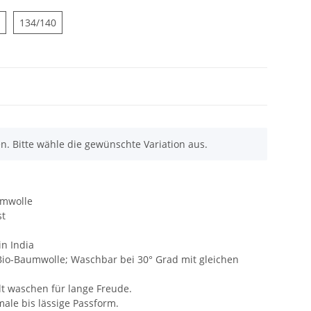
122/128
134/140
134/140
en. Bitte wähle die gewünschte Variation aus.
umwolle
st
in India
 Bio-Baumwolle; Waschbar bei 30° Grad mit gleichen
lt waschen für lange Freude.
ale bis lässige Passform.