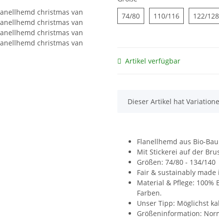
74/80
110/116
74/80
110/116
122/128
Artikel verfügbar
x
Dieser Artikel hat Variation
Flanellhemd aus Bio-Ba
Mit Stickerei auf der Bru
Größen: 74/80 - 134/140
Fair & sustainably made 
Material & Pflege: 100%
Farben.
Unser Tipp: Möglichst ka
Größeninformation: Norm