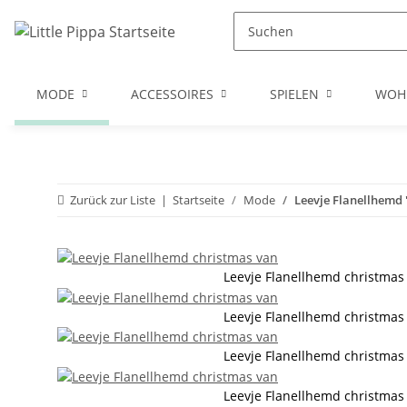
Zum Hauptinhalt springen
Zur Suche springen
Zum Menü springen
MODE
ACCESSOIRES
SPIELEN
WOH
Zurück zur Liste
Startseite
Mode
Leevje Flanellhemd 
Leevje Flanellhemd christmas
Leevje Flanellhemd christmas
Leevje Flanellhemd christmas
Leevje Flanellhemd christmas