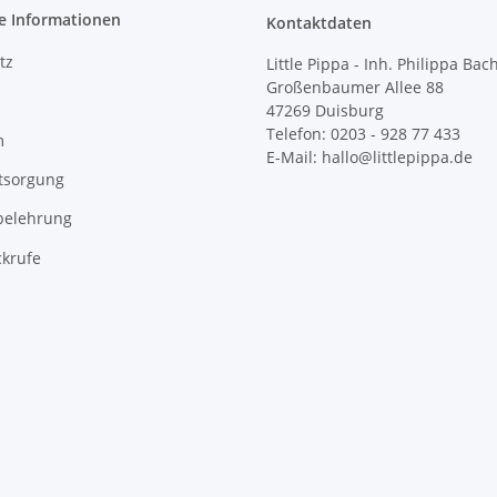
e Informationen
Kontaktdaten
tz
Little Pippa - Inh. Philippa Bac
Großenbaumer Allee 88
47269 Duisburg
Telefon: 0203 - 928 77 433
m
E-Mail: hallo@littlepippa.de
tsorgung
belehrung
ckrufe