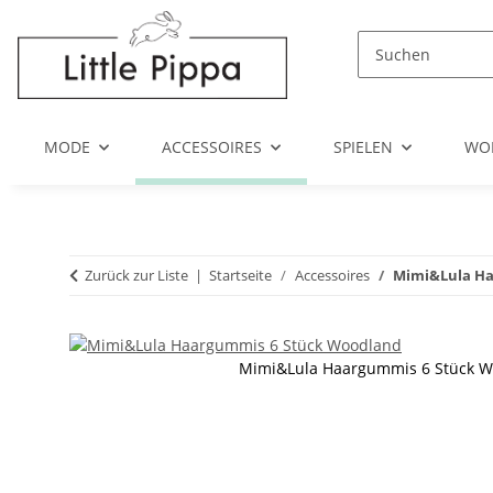
Zum Hauptinhalt springen
Zur Suche springen
Zum Menü springen
MODE
ACCESSOIRES
SPIELEN
WO
Zurück zur Liste
Startseite
Accessoires
Mimi&Lula Ha
Mimi&Lula Haargummis 6 Stück 