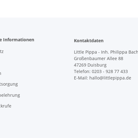
Ponies
he Informationen
Kontaktdaten
tz
Little Pippa - Inh. Philippa Bac
Großenbaumer Allee 88
47269 Duisburg
Telefon: 0203 - 928 77 433
m
E-Mail: hallo@littlepippa.de
tsorgung
belehrung
ckrufe