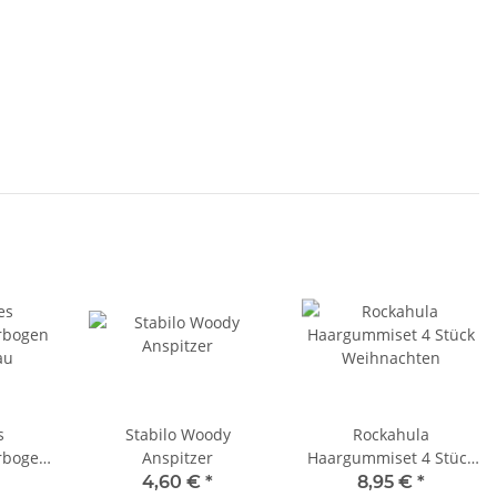
s
Stabilo Woody
Rockahula
rbogen
Anspitzer
Haargummiset 4 Stück
au
Weihnachten
4,60 €
*
8,95 €
*