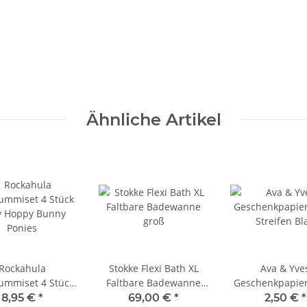
Ähnliche Artikel
Rockahula
Stokke Flexi Bath XL
Ava & Yve
ummiset 4 Stück
Faltbare Badewanne
Geschenkpapie
y Hoppy Bunny
groß
Streifen Bl
8,95 €
*
69,00 €
*
2,50 €
*