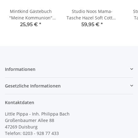
Mintkind Gästebuch
Studio Noos Mama-
St
"Meine Kommunion"
Tasche Hazel Soft Cotton
T
Wald
Leopard
25,95 €
*
59,95 €
*
Informationen
Gesetzliche Informationen
Kontaktdaten
Little Pippa - Inh. Philippa Bach
Großenbaumer Allee 88
47269 Duisburg
Telefon: 0203 - 928 77 433