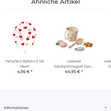
Ähnliche Artikel
PartyDeco Ballons 6 Stk
Liewood
Lie
Heart
Sandspielzeugset Dante
K
Mermaid
4,95 €
*
44,95 €
*
Informationen