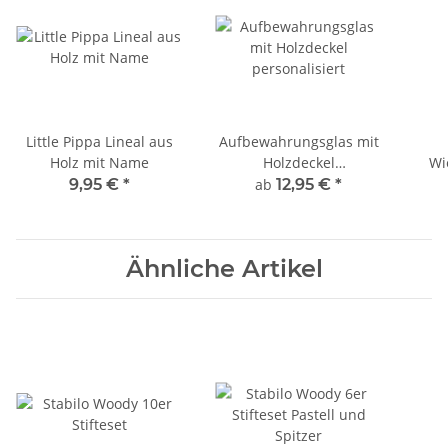
Little Pippa Lineal aus
Aufbewahrungsglas mit
Holz mit Name
Holzdeckel
Wi
personalisiert
Was
9,95 €
*
ab
12,95 €
*
Ähnliche Artikel