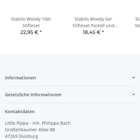
Stabilo Woody 10er
Stabilo Woody 6er
St
Stifteset
Stifteset Pastell und
St
Spitzer
22,95 €
*
18,45 €
*
Informationen
Gesetzliche Informationen
Kontaktdaten
Little Pippa - Inh. Philippa Bach
Großenbaumer Allee 88
47269 Duisburg