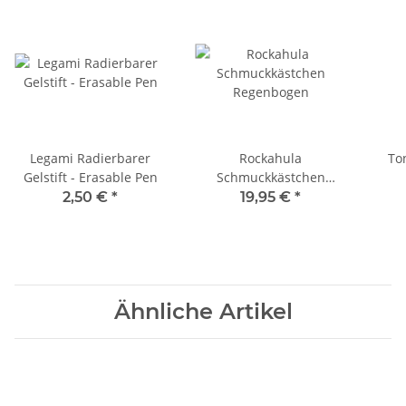
Legami Radierbarer
Rockahula
To
Gelstift - Erasable Pen
Schmuckkästchen
Regenbogen
2,50 €
*
19,95 €
*
Ähnliche Artikel